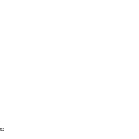
g
d
er