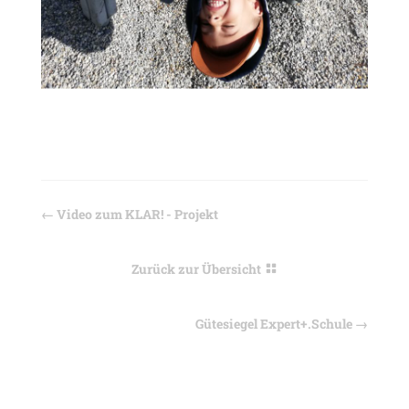
←
Video zum KLAR! - Projekt
Zurück zur Übersicht
Gütesiegel Expert+.Schule
→