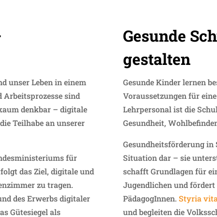
–
Gesunde Sch
gestalten
nd unser Leben in einem
Gesunde Kinder lernen bes
 Arbeitsprozesse sind
Voraussetzungen für eine
 kaum denkbar – digitale
Lehrpersonal ist die Schu
die Teilhabe an unserer
Gesundheit, Wohlbefinden
Gesundheitsförderung in 
ndesministeriums für
Situation dar – sie unters
lgt das Ziel, digitale und
schafft Grundlagen für e
enzimmer zu tragen.
Jugendlichen und fördert 
und des Erwerbs digitaler
PädagogInnen.
Styria vita
as Gütesiegel als
und begleiten die Volkssch