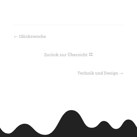
←
Glückswoche
Zurück zur Übersicht
Technik und Design
→