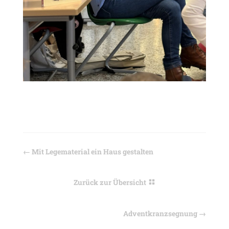
←
Mit Legematerial ein Haus gestalten
Zurück zur Übersicht
Adventkranzsegnung
→