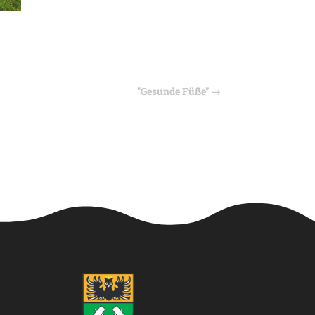
"Gesunde Füße"
→