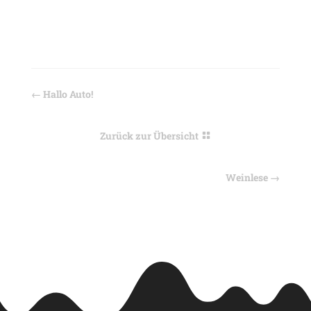
←
Hallo Auto!
Zurück zur Übersicht
Weinlese
→