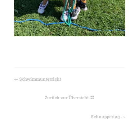
←
Schwimmunterricht
Zurück zur Übersicht
Schnuppertag
→